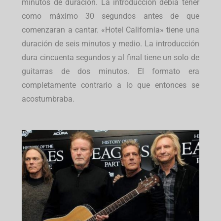
minutos de duración. La introducción debía tener
como máximo 30 segundos antes de que
comenzaran a cantar.
«Hotel California» tiene una
duración de seis minutos y medio. La introducción
dura cincuenta segundos y al final tiene un solo de
guitarras de dos minutos. El formato era
completamente contrario a lo que entonces se
acostumbraba.