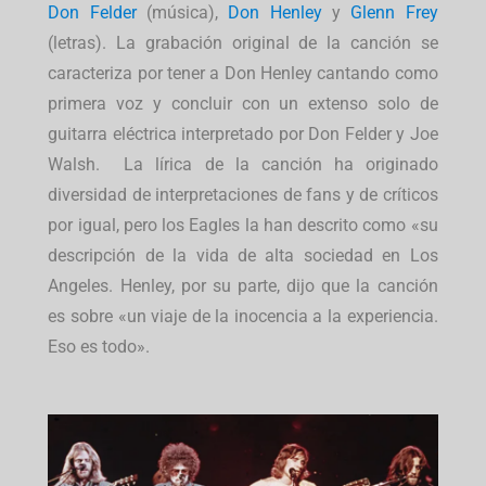
Don Felder
(música),
Don Henley
y
Glenn Frey
(letras). La grabación original de la canción se
caracteriza por tener a Don Henley cantando como
primera voz y concluir con un extenso solo de
guitarra eléctrica interpretado por Don Felder y Joe
Walsh. La lírica de la canción ha originado
diversidad de interpretaciones de fans y de críticos
por igual, pero los Eagles la han descrito como «su
descripción de la vida de alta sociedad en Los
Angeles. Henley, por su parte, dijo que la canción
es sobre «un viaje de la inocencia a la experiencia.
Eso es todo».