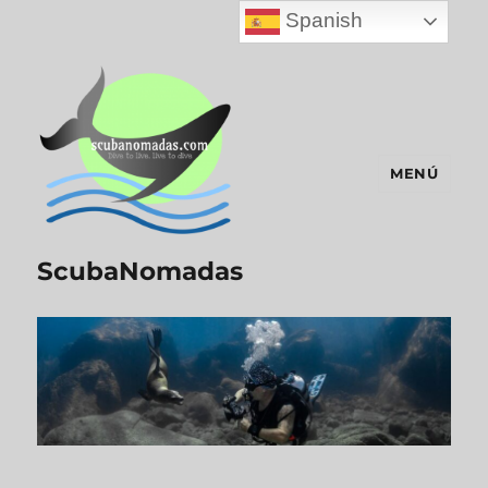
Spanish
MENÚ
ScubaNomadas