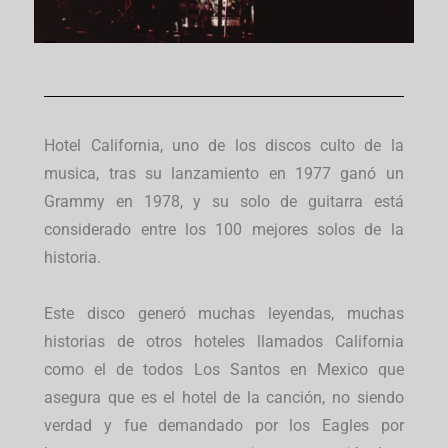
Hotel California, uno de los discos culto de la
musica, tras su lanzamiento en 1977 ganó un
Grammy en 1978, y su solo de guitarra está
considerado entre los 100 mejores solos de la
historia.
Este disco generó muchas leyendas, muchas
historias de otros hoteles llamados California
como el de todos Los Santos en Mexico que
asegura que es el hotel de la canción, no siendo
verdad y fue demandado por los Eagles por