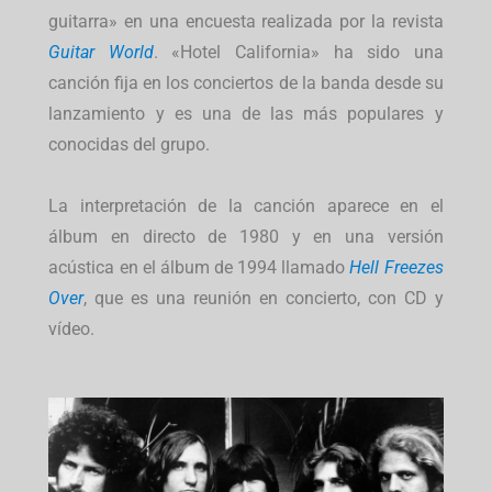
guitarra» en una encuesta realizada por la revista
Guitar World
. «Hotel California» ha sido una
canción fija en los conciertos de la banda desde su
lanzamiento y es una de las más populares y
conocidas del grupo.
La interpretación de la canción aparece en el
álbum en directo de 1980 y en una versión
acústica en el álbum de 1994 llamado
Hell Freezes
Over
, que es una reunión en concierto, con CD y
vídeo.