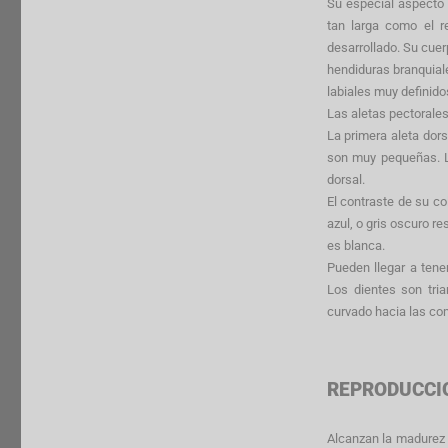
Su especial aspecto 
tan larga como el r
desarrollado. Su cuer
hendiduras branquial
labiales muy definid
Las aletas pectorales
La primera aleta dors
son muy pequeñas. L
dorsal.
El contraste de su co
azul, o gris oscuro r
es blanca.
Pueden llegar a tene
Los dientes son tria
curvado hacia las co
REPRODUCCI
Alcanzan la madurez s