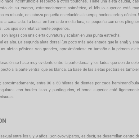
lo hace inconfundible respecto a otros tiburones. Tiene una aleta caudal, cas
esto de su cuerpo, extremadamente asimétrica, el lóbulo superior está mu
po es robusto, de cabeza pequeña en relación al cuerpo, hocico corto y cónico. 
es a cada lado. La boca, en forma de media luna, es pequeña con unos pliegue
os. Los ojos son relativamente pequeños.
 son largas con una cierta curvatura y acaban en una punta estrecha.
al es alta. La segunda aleta dorsal (un poco más adelantada que la anal) y ana
as aletas pélvicas son grandes, aproximándose en tamaño a la primera alet
loración se hace muy evidente entre la parte dorsal y los lados que son de colo
especto a la parte ventral que es blanca. La base de las aletas pectorales tambié
r, aproximadamente, entre 30 a 50 hileras de dientes por cada hemimandíbula
ngulares con bordes lisos y puntiagudos, el borde superior está ligerament
misuras.
ON
exual entre los 3 y 9 años. Son ovovivíparos, es decir, se desarrollan dentro d