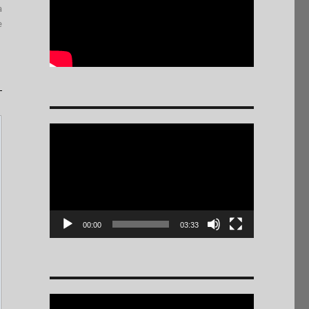
a
e
Reproductor
de
vídeo
00:00
03:33