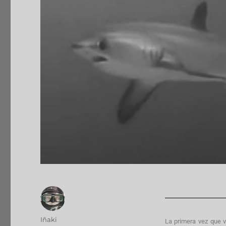
Iñaki
La primera vez que v