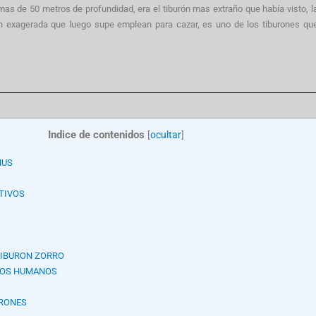
mas de 50 metros de profundidad, era el tiburón mas extraño que había visto, l
an exagerada que luego supe emplean para cazar, es uno de los tiburones qu
Indice de contenidos
[
ocultar
]
NUS
TIVOS
TIBURON ZORRO
LOS HUMANOS
URONES