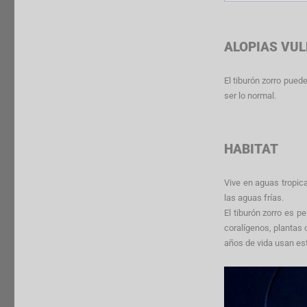
ALOPIAS VUL
El tiburón zorro pued
ser lo normal.
HABITAT
Vive en aguas tropic
las aguas frías.
El tiburón zorro es 
coralígenos, plantas 
años de vida usan es